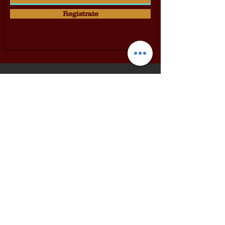
Registrate
Dolci & Cantine
Via Dei Pellegrini 24
Siena
Italy