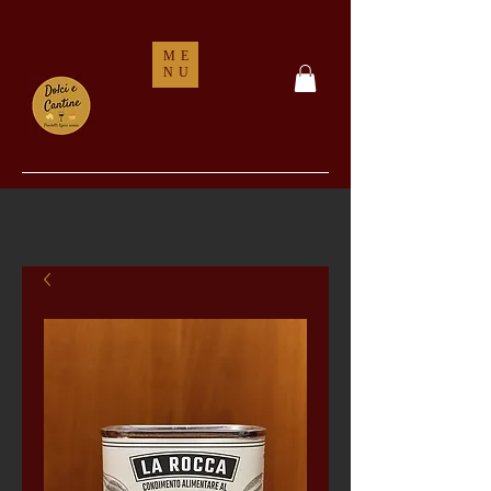
ME
NU