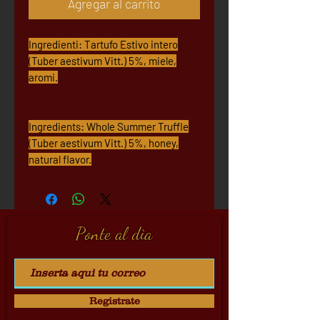
Agregar al carrito
Ingredienti: Tartufo Estivo intero
(Tuber aestivum Vitt.) 5%, miele,
aromi.
Ingredients: Whole Summer Truffle
(Tuber aestivum Vitt.) 5%, honey,
natural flavor.
Ponte al dìa
Registrate