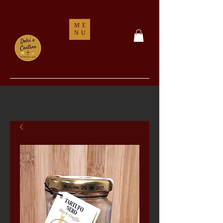
ME
NU