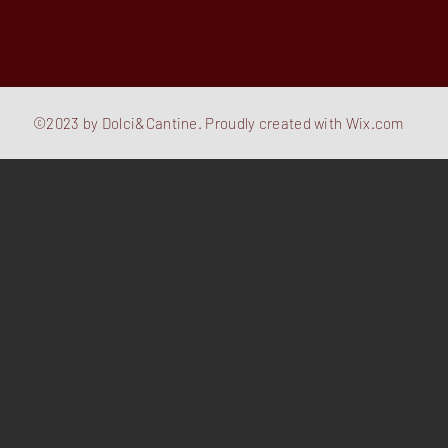
©2023 by Dolci&Cantine. Proudly created with
Wix.com