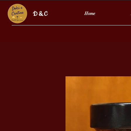
D & C
Home