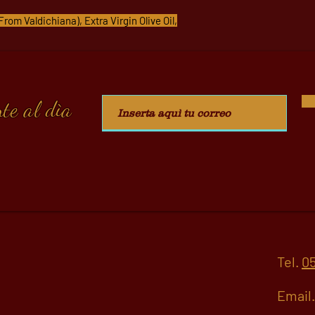
rom Valdichiana), Extra Virgin Olive Oil,
te al dìa
Tel.
05
Email