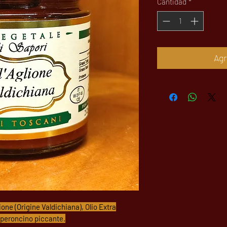
Cantidad
*
Agr
one (Origine Valdichiana), Olio Extra
eperoncino piccante.