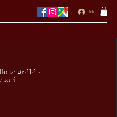
Iniciar sesión
lione gr212 -
apori
ecio