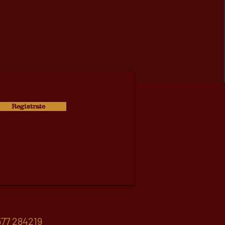
Registrate
77 284219