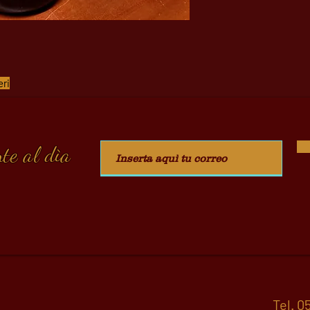
eri
te al dìa
Tel.
05