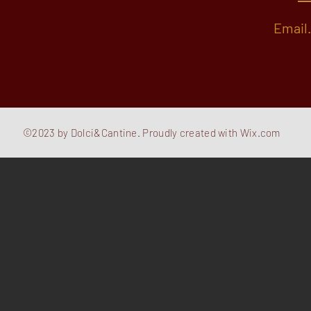
Email
©2023 by Dolci&Cantine. Proudly created with
Wix.com