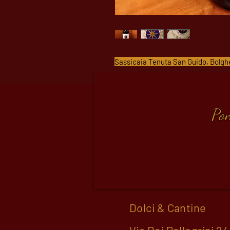
Sassicaia Tenuta San Guido, Bolgh
Pon
Dolci & Cantine