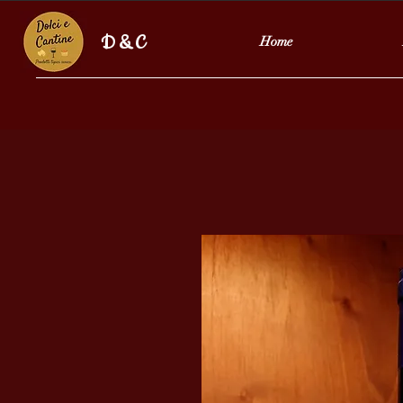
D & C
Home