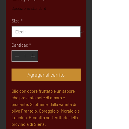
Spedizione standard
Size
*
Cantidad
*
Agregar al carrito
Olio con odore fruttato e un sapore
che presenta note di amaro e
piccante. Si ottiene dalla varietà di
olive Frantoio, Coreggiolo, Moraiolo e
Leccino. Prodotto nel territorio della
provincia di Siena.