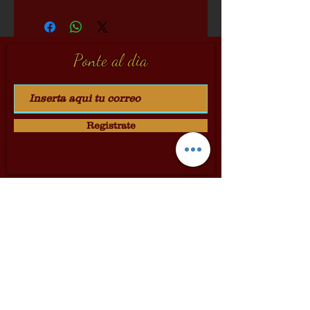
Ponte al dìa
Registrate
Dolci & Cantine
Via Dei Pellegrini 24
Siena