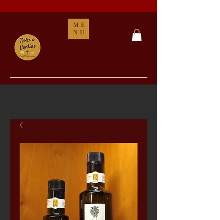
ME
NU