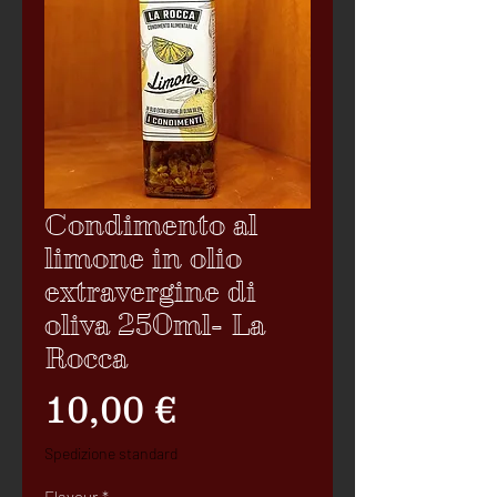
Condimento al
limone in olio
extravergine di
oliva 250ml- La
Rocca
Precio
10,00 €
Spedizione standard