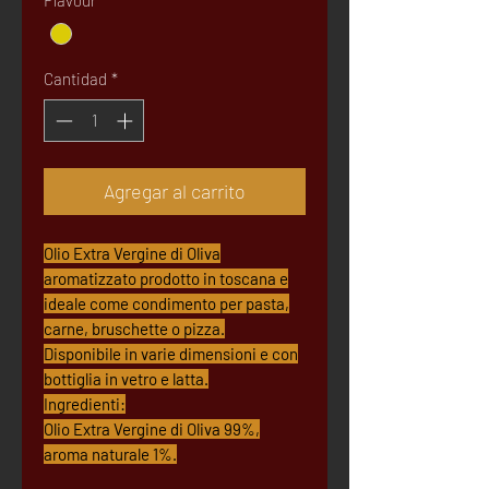
Flavour
*
Cantidad
*
Agregar al carrito
Olio Extra Vergine di Oliva
aromatizzato prodotto in toscana e
ideale come condimento per pasta,
carne, bruschette o pizza.
Disponibile in varie dimensioni e con
bottiglia in vetro e latta.
Ingredienti:
Olio Extra Vergine di Oliva 99%,
aroma naturale 1%.