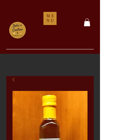
ME
NU