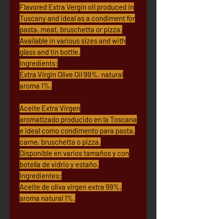
Flavored Extra Vergin oil produced in
Tuscany and ideal as a condiment for
pasta, meat, bruschetta or pizza.
Available in various sizes and with
glass and tin bottle.
Ingredients:
Extra Virgin Olive Oil 99%, natural
aroma 1%.
Aceite Extra Virgen
aromatizado producido en la Toscana
e ideal como condimento para pasta,
carne, bruschetta o pizza.
Disponible en varios tamaños y con
botella de vidrio y estaño.
Ingredientes:
Aceite de oliva virgen extra 99%,
aroma natural 1%.