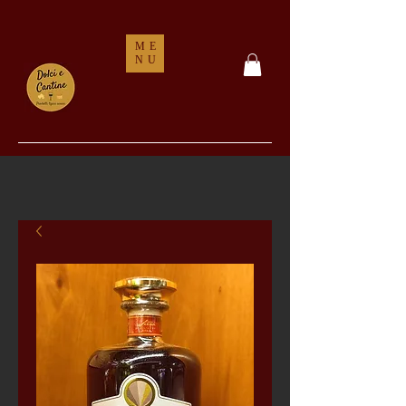
ME
NU