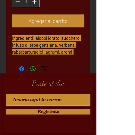
Agregar al carrito
Ingredienti: alcool idrato, zucchero,
infuso di erbe genziana, verbena,
rabarbaro,radici ,agrumi, aromi.
Ponte al dìa
Registrate