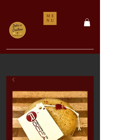
ME
NU