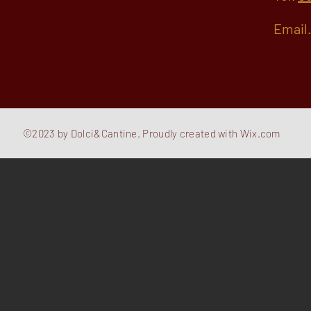
Email
©2023 by Dolci&Cantine. Proudly created with
Wix.com