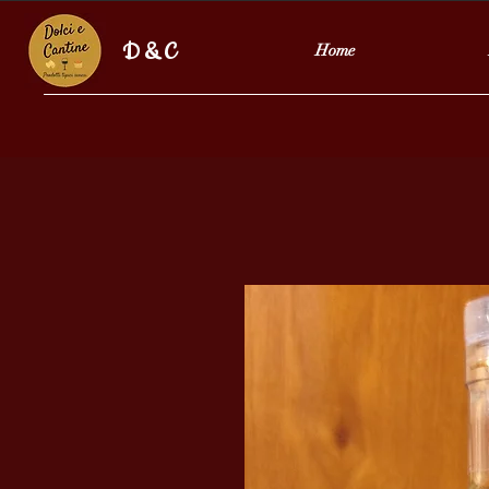
D & C
Home