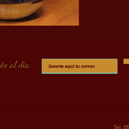
te al dìa
Tel.
05