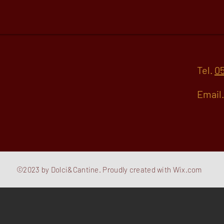
Tel.
05
Email
©2023 by Dolci&Cantine. Proudly created with
Wix.com