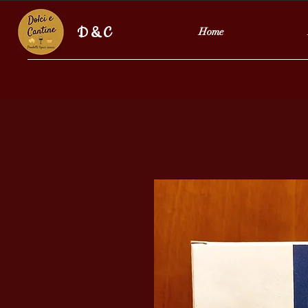
D & C
Home