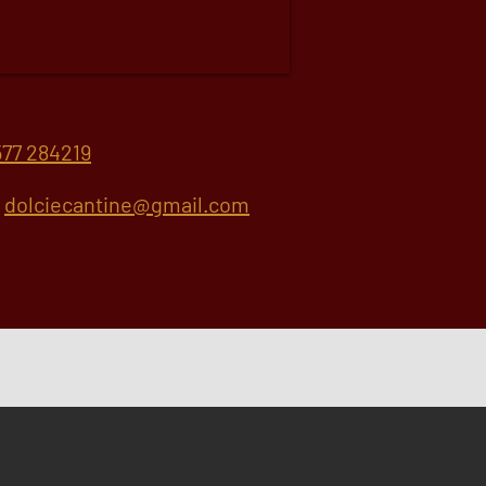
77 284219
.
dolciecantine@gmail.com