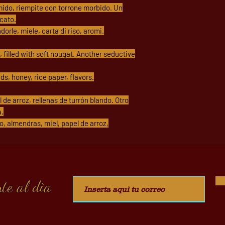
'amido, riempite con torrone morbido. Un
cato.
rle, miele, carta di riso, aromi.
 filled with soft nougat. Another seductive
s, honey, rice paper, flavors.
de arroz, rellenas de turrón blando. Otro
a.
o, almendras, miel, papel de arroz,
te al dìa