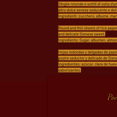
Sfoglie rotonde e sottili di ostia d
altro dolce senese seducente e deli
Ingredienti: zucchero, albume, mando
Round and thin sheets of rice paper,
and delicate Sienese sweet.
Ingredients: Sugar, albumen, almond
Hojas redondas y delgadas de papel 
postre seductor y delicado de Sien
Ingredientes: azúcar, clara de huev
saborizantes.
Pon