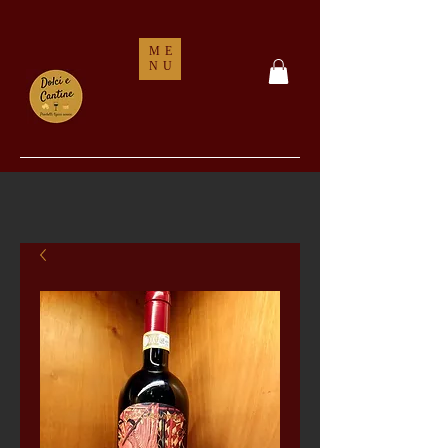
ME
NU