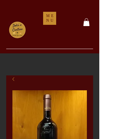
ME
NU