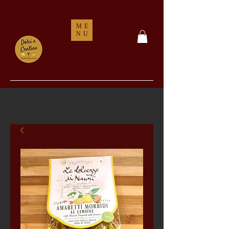
ME
NU