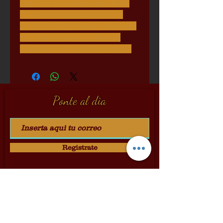
aggs, powder, raising agent (E450,
E500, com starch), raising agent
E503. Produced in a plant which also
processes: soya, Nuts (almonds
pistachios, hazelnuts and walnuts).
Ponte al dìa
Registrate
Dolci & Cantine