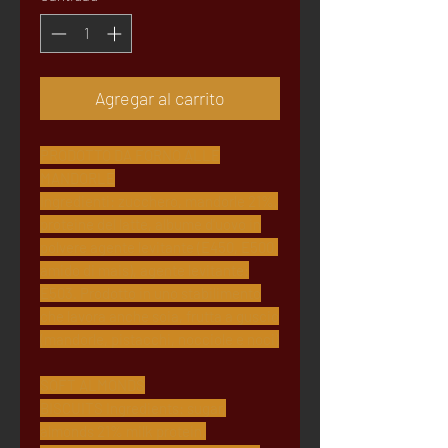
Agregar al carrito
PRODOTTO DA FORNO ALLE
MANDORLE
Ingredienti: zucchero, mandorle 21%,
proteine del latte, albume d'uovo in
polvere agente levitante (E450, E500,
amido di mais), agente levitante:
E503. Prodotto in uno stabilimento
che lavora anche soia, frutta a guscio
(mandorle, pistacchi, nocciole e noci)
SOFT ALMONDS
BISCUITS Ingredients: sugar,
almonds 21% milk protein,